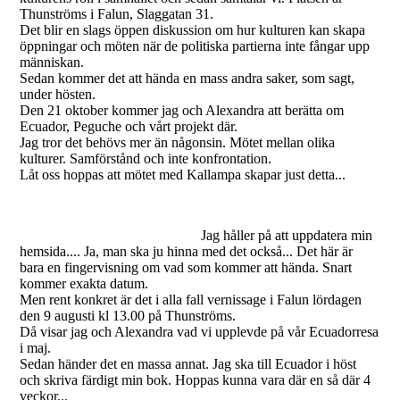
Thunströms i Falun, Slaggatan 31.
Det blir en slags öppen diskussion om hur kulturen kan skapa
öppningar och möten när de politiska partierna inte fångar upp
människan.
Sedan kommer det att hända en mass andra saker, som sagt,
under hösten.
Den 21 oktober kommer jag och Alexandra att berätta om
Ecuador, Peguche och vårt projekt där.
Jag tror det behövs mer än någonsin. Mötet mellan olika
kulturer. Samförstånd och inte konfrontation.
Låt oss hoppas att mötet med Kallampa skapar just detta...
Jag håller på att uppdatera min
hemsida.... Ja, man ska ju hinna med det också... Det här är
bara en fingervisning om vad som kommer att hända. Snart
kommer exakta datum.
Men rent konkret är det i alla fall vernissage i Falun lördagen
den 9 augusti kl 13.00 på Thunströms.
Då visar jag och Alexandra vad vi upplevde på vår Ecuadorresa
i maj.
Sedan händer det en massa annat. Jag ska till Ecuador i höst
och skriva färdigt min bok. Hoppas kunna vara där en så där 4
veckor...