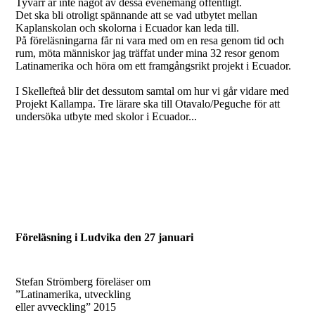
Tyvärr är inte något av dessa evenemang offentligt.
Det ska bli otroligt spännande att se vad utbytet mellan
Kaplanskolan och skolorna i Ecuador kan leda till.
På föreläsningarna får ni vara med om en resa genom tid och
rum, möta människor jag träffat under mina 32 resor genom
Latinamerika och höra om ett framgångsrikt projekt i Ecuador.
I Skellefteå blir det dessutom samtal om hur vi går vidare med
Projekt Kallampa. Tre lärare ska till Otavalo/Peguche för att
undersöka utbyte med skolor i Ecuador...
Föreläsning i Ludvika den 27 januari
Stefan Strömberg föreläser om
”Latinamerika, utveckling
eller avveckling” 2015