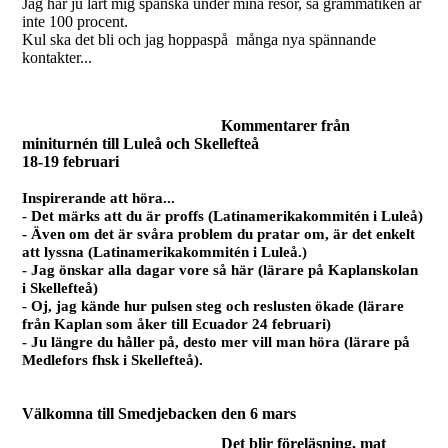
Jag har ju lärt mig spanska under mina resor, så grammatiken är
inte 100 procent.
Kul ska det bli och jag hoppaspå många nya spännande
kontakter...
Kommentarer från
miniturnén till Luleå och Skellefteå
18-19 februari
Inspirerande att höra...
- Det märks att du är proffs (Latinamerikakommitén i Luleå)
- Även om det är svåra problem du pratar om, är det enkelt
att lyssna (Latinamerikakommitén i Luleå.)
- Jag önskar alla dagar vore så här (lärare på Kaplanskolan
i Skellefteå)
- Oj, jag kände hur pulsen steg och reslusten ökade (lärare
från Kaplan som åker till Ecuador 24 februari)
- Ju längre du håller på, desto mer vill man höra (lärare på
Medlefors fhsk i Skellefteå).
Välkomna till Smedjebacken den 6 mars
Det blir föreläsning, mat