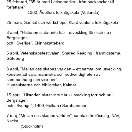
25 februari, "35 år med Latinamerika - från backpacker till
författare"
1300, Ädelfors folkhögskola (Vetlanda)
25 mars, Samtal och workshops, Klarälvdalens folkhögskola
3 april, "Historien slutar inte här - utveckling förr och nu i
Bergslagen
och i Sverige", Skinnskatteberg
5 april, Vetenskapsfestivalen, Shared Reading ; framtidstema,
Göteborg
8 april, "Mellan oss skapas världen – ett samtal om utveckling,
konsten att vara människa och nödvändigheten av
sammanhang och visioner"
Humanisterna och biblioteket, Kalmar
15 april, "Historien slutar inte här - utveckling förr och nu i
Bergslagen
och i Sverige", 1400, Folkan i Surahammar
7 maj, "Mellan oss skapas världen", samtalsföreläsning, NAV,
Nacka
(Stockholm)