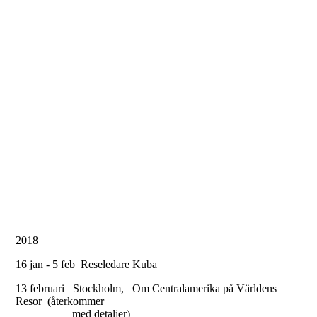
22 okt - 12 november Reseledare Chile, Argentina och påskön
24 november, Umeå, Om ekologiskt tänkande och naturnära andlighet,
samtalskväll. Ålidhemskyrkan 17.30.
26 november, Stockholm. Föreläsning om Centralamerika på
Världens Resor
4 december, Språkinspirerande föreläsning, Tannbergskolan, Lycksele
2018
16 jan - 5 feb Reseledare Kuba
13 februari Stockholm, Om Centralamerika på Världens
Resor (återkommer
med detaljer)