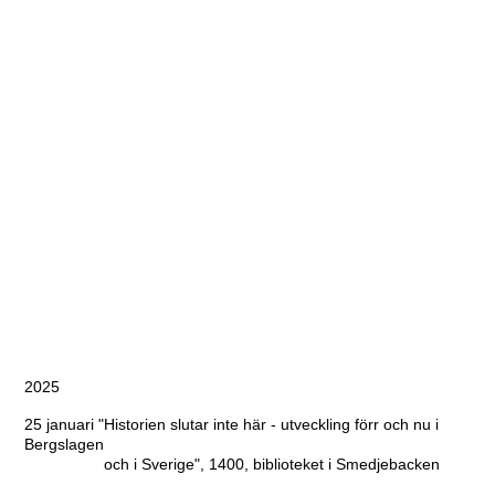
21-24 maj, Reseledare, Litteraturtåget till Västerbotten
2 juni, "Mellan oss skapas världen", 1800, Smedjebacken, ABF-
lokalen
4 juni, "Historien slutar inte här - utveckling förr och nu i
Bergslagen
och i Sverige", Kommunhuset, Norberg
23 - 30 augusti, Reseledare, Tåg till Lofoten
22 september, "Historien slutar inte här - utveckling förr och nu
i Bergslagen
och i Sverige", biblioteket i Ludvika
17 oktober, "Mellan oss skapas världen", Håstenskyrkan i
Varberg
2025
25 januari "Historien slutar inte här - utveckling förr och nu i
Bergslagen
och i Sverige", 1400, biblioteket i Smedjebacken