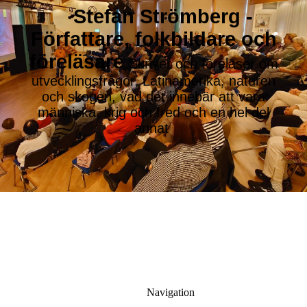
St
efan Strömberg -
Författare, folkbildare och
föreläsare
Skriver och föreläser om
utvecklingsfrågor, Latinamerika, naturen
och skogen, vad det innebär att vara
människa, krig och fred och en hel del
annat
Navigation