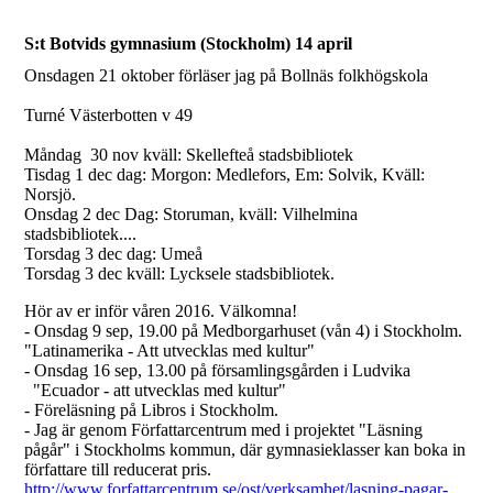
S:t Botvids gymnasium (Stockholm) 14 april
Onsdagen 21 oktober förläser jag på Bollnäs folkhögskola
Turné Västerbotten v 49
Måndag 30 nov kväll: Skellefteå stadsbibliotek
Tisdag 1 dec dag: Morgon: Medlefors, Em: Solvik, Kväll:
Norsjö.
Onsdag 2 dec Dag: Storuman, kväll: Vilhelmina
stadsbibliotek....
Torsdag 3 dec dag: Umeå
Torsdag 3 dec kväll: Lycksele stadsbibliotek.
Hör av er inför våren 2016. Välkomna!
- Onsdag 9 sep, 19.00 på Medborgarhuset (vån 4) i Stockholm.
"Latinamerika - Att utvecklas med kultur"
- Onsdag 16 sep, 13.00 på församlingsgården i Ludvika
"Ecuador - att utvecklas med kultur"
- Föreläsning på Libros i Stockholm.
- Jag är genom Författarcentrum med i projektet "Läsning
pågår" i Stockholms kommun, där gymnasieklasser kan boka in
författare till reducerat pris.
http://www.forfattarcentrum.se/ost/verksamhet/lasning-pagar-