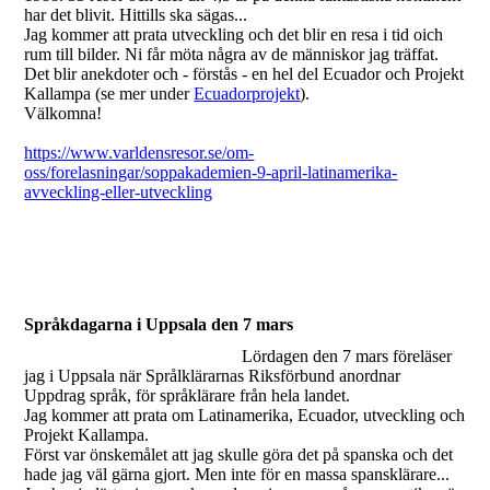
har det blivit. Hittills ska sägas...
Jag kommer att prata utveckling och det blir en resa i tid oich
rum till bilder. Ni får möta några av de människor jag träffat.
Det blir anekdoter och - förstås - en hel del Ecuador och Projekt
Kallampa (se mer under
Ecuadorprojekt
).
Välkomna!
https://www.varldensresor.se/om-
oss/forelasningar/soppakademien-9-april-latinamerika-
avveckling-eller-utveckling
Språkdagarna i Uppsala den 7 mars
Lördagen den 7 mars föreläser
jag i Uppsala när Språlklärarnas Riksförbund anordnar
Uppdrag språk, för språklärare från hela landet.
Jag kommer att prata om Latinamerika, Ecuador, utveckling och
Projekt Kallampa.
Först var önskemålet att jag skulle göra det på spanska och det
hade jag väl gärna gjort. Men inte för en massa spansklärare...