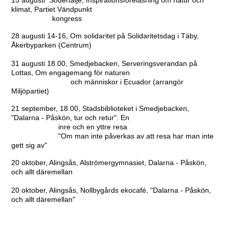
15 augusti Södertälje, Inspirationsföreläsning om natur och
klimat, Partiet Vändpunkt
kongress
28 augusti 14-16, Om solidaritet på Solidaritetsdag i Täby,
Åkerbyparken (Centrum)
31 augusti 18.00, Smedjebacken, Serveringsverandan på
Lottas, Om engagemang för naturen
och människor i Ecuador (arrangör
Miljöpartiet)
21 september, 18.00, Stadsbiblioteket i Smedjebacken,
"Dalarna - Påskön, tur och retur". En
inre och en yttre resa
"Om man inte påverkas av att resa har man inte
gett sig av"
20 oktober, Alingsås, Alströmergymnasiet, Dalarna - Påskön,
och allt däremellan
20 oktober, Alingsås, Nollbygårds ekocafé, "Dalarna - Påskön,
och allt däremellan"