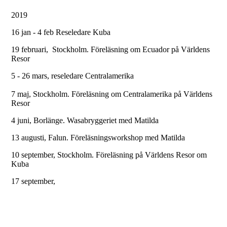
2019
16 jan - 4 feb Reseledare Kuba
19 februari, Stockholm. Föreläsning om Ecuador på Världens
Resor
5 - 26 mars, reseledare Centralamerika
7 maj, Stockholm. Föreläsning om Centralamerika på Världens
Resor
4 juni, Borlänge. Wasabryggeriet med Matilda
13 augusti, Falun. Föreläsningsworkshop med Matilda
10 september, Stockholm. Föreläsning på Världens Resor om
Kuba
17 september,
Jämshögs folkhögskola (Blekinge),
24 september, Umeå, Språkinspirerande föreläsning, Dragonskolan
12 Oktober, 13.00, Stockholm, Föreläsning ihop med Matilda.
Teater Kaskad, Bromma.