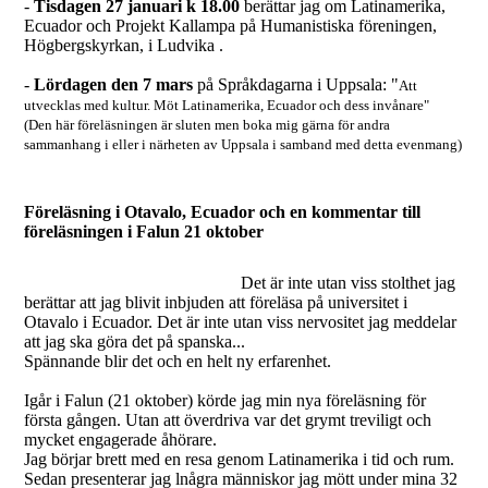
-
Tisdagen 27 januari k 18.00
berättar jag om Latinamerika,
Ecuador och Projekt Kallampa på Humanistiska föreningen,
Högbergskyrkan, i Ludvika .
-
Lördagen den 7 mars
på Språkdagarna i Uppsala: "
Att
utvecklas med kultur. Möt Latinamerika, Ecuador och dess invånare"
(Den här föreläsningen är sluten men boka mig gärna för andra
sammanhang i eller i närheten av Uppsala i samband med detta evenmang)
Föreläsning i Otavalo, Ecuador och en kommentar till
föreläsningen i Falun 21 oktober
Det är inte utan viss stolthet jag
berättar att jag blivit inbjuden att föreläsa på universitet i
Otavalo i Ecuador. Det är inte utan viss nervositet jag meddelar
att jag ska göra det på spanska...
Spännande blir det och en helt ny erfarenhet.
Igår i Falun (21 oktober) körde jag min nya föreläsning för
första gången. Utan att överdriva var det grymt treviligt och
mycket engagerade åhörare.
Jag börjar brett med en resa genom Latinamerika i tid och rum.
Sedan presenterar jag lnågra människor jag mött under mina 32