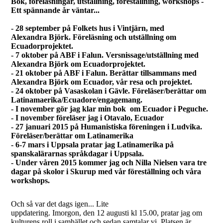
Bok, föreläsningar, utställning, föreställning, workshops -
Ett spännande år väntar...
- 28 september på Folkets hus i Vintjärn, med
Alexandra Björk. Föreläsning och utställning om
Ecuadorprojektet.
- 7 oktober på ABF i Falun. Versnissage/utställning med
Alexandra Björk om Ecuadorprojektet.
- 21 oktober på ABF i Falun. Berättar tillsammans med
Alexandra Björk om Ecuador, vår resa och projektet.
- 24 oktober på Vasaskolan i Gävle. Föreläser/berättar om
Latinamaerika/Ecuadore/engagemang.
- I november gör jag klar min bok om Ecuador i Peguche.
- I november föreläser jag i Otavalo, Ecuador
- 27 januari 2015 på Humanistiska föreningen i Ludvika.
Föreläser/berättar om Latinamerika
- 6-7 mars i Uppsala pratar jag Latinamerika på
spanskalärarnas språkdagar i Uppsala.
- Under våren 2015 kommer jag och Nilla Nielsen vara tre
dagar på skolor i Skurup med vår föreställning och våra
workshops.
Och så var det dags igen... Lite
uppdatering. Imorgon, den 12 augusti kl 15.00, pratar jag om
kulturens roll i samhället och sedan samtalar vi. Platsen är