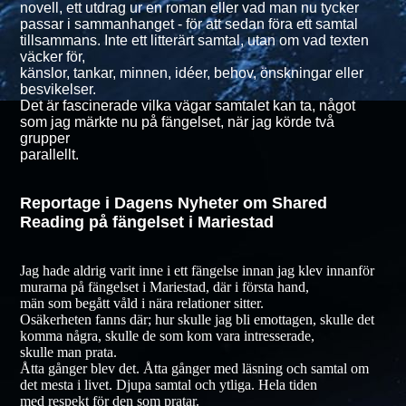
novell, ett utdrag ur en roman eller vad man nu tycker
passar i sammanhanget - för att sedan föra ett samtal
tillsammans. Inte ett litterärt samtal, utan om vad texten
väcker för,
känslor, tankar, minnen, idéer, behov, önskningar eller
besvikelser.
Det är fascinerade vilka vägar samtalet kan ta, något
som jag märkte nu på fängelset, när jag körde två
grupper
parallellt.
Reportage i Dagens Nyheter om Shared
Reading på fängelset i Mariestad
Jag hade aldrig varit inne i ett fängelse innan jag klev innanför
murarna på fängelset i Mariestad, där i första hand,
män som begått våld i nära relationer sitter.
Osäkerheten fanns där; hur skulle jag bli emottagen, skulle det
komma några, skulle de som kom vara intresserade,
skulle man prata.
Åtta gånger blev det. Åtta gånger med läsning och samtal om
det mesta i livet. Djupa samtal och ytliga. Hela tiden
med respekt för den som pratar.