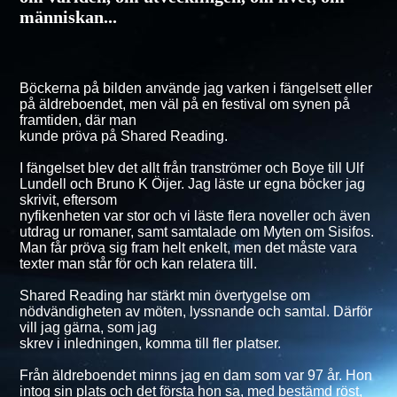
människan...
Böckerna på bilden använde jag varken i fängelsett eller
på äldreboendet, men väl på en festival om synen på
framtiden, där man
kunde pröva på Shared Reading.
I fängelset blev det allt från tranströmer och Boye till Ulf
Lundell och Bruno K Öijer. Jag läste ur egna böcker jag
skrivit, eftersom
nyfikenheten var stor och vi läste flera noveller och även
utdrag ur romaner, samt samtalade om Myten om Sisifos.
Man får pröva sig fram helt enkelt, men det måste vara
texter man står för och kan relatera till.
Shared Reading har stärkt min övertygelse om
nödvändigheten av möten, lyssnande och samtal. Därför
vill jag gärna, som jag
skrev i inledningen, komma till fler platser.
Från äldreboendet minns jag en dam som var 97 år. Hon
intog sin plats och det första hon sa, med bestämd röst,