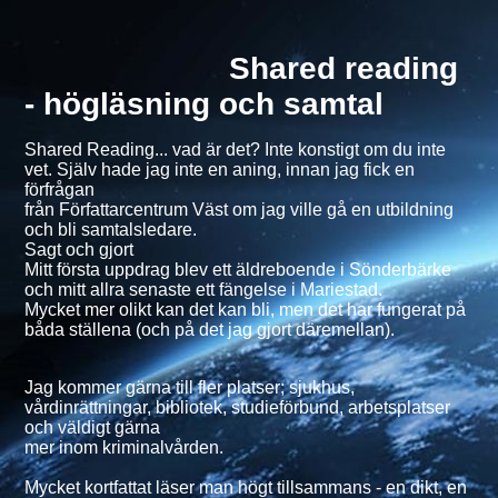
Shared reading
- högläsning och samtal
Shared Reading... vad är det? Inte konstigt om du inte
vet. Själv hade jag inte en aning, innan jag fick en
förfrågan
från Författarcentrum Väst om jag ville gå en utbildning
och bli samtalsledare.
Sagt och gjort
Mitt första uppdrag blev ett äldreboende i Sönderbärke
och mitt allra senaste ett fängelse i Mariestad.
Mycket mer olikt kan det kan bli, men det har fungerat på
båda ställena (och på det jag gjort däremellan).
Jag kommer gärna till fler platser; sjukhus,
vårdinrättningar, bibliotek, studieförbund, arbetsplatser
och väldigt gärna
mer inom kriminalvården.
Mycket kortfattat läser man högt tillsammans - en dikt, en