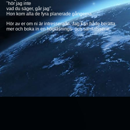
"hör jag inte
vad du säger, går jag".
Hon kom alla de fyra planerade gångerna.
Hör av er om ni är intresserade. Jag kan både berätta
mer och boka in en högläsnings- och samtalsserie.