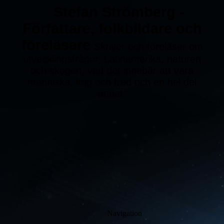
St
efan Strömberg -
Författare, folkbildare och
föreläsare
Skriver och föreläser om
utvecklingsfrågor, Latinamerika, naturen
och skogen, vad det innebär att vara
människa, krig och fred och en hel del
annat
Navigation